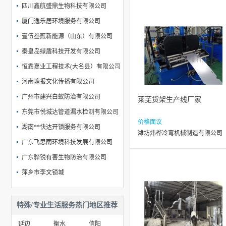
四川鑫航盛鼎生物科技有限公司
厦门逸乐居环境服务有限公司
壹伍叁贰新能源（山东）有限公司
秦皇岛绿盾科技开发有限公司
恒鑫嘉业工程技术(大名县）有限公司
河南塘报文化传播有限公司
广州市建兴白蚁防治有限公司
莱芜货架生产线厂家
东莞市悦城达管道漏水检测有限公司
价格面议
湖南**快达开锁服务有限公司
潍坊炜桦冷弯机械制造有限公司
广东飞思雨环境科技发展有限公司
广东骅锐有害生物防治有限公司
萍乡市李文锁城
特殊/专业生活服务热门地区推荐
延边
衡水
信阳