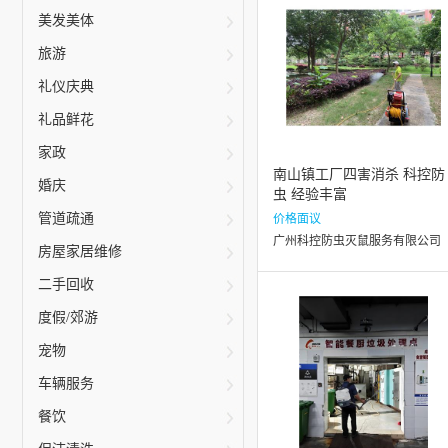
美发美体
旅游
礼仪庆典
礼品鲜花
家政
南山镇工厂四害消杀 科控防
婚庆
虫 经验丰富
管道疏通
价格面议
广州科控防虫灭鼠服务有限公司
房屋家居维修
二手回收
度假/郊游
宠物
车辆服务
餐饮