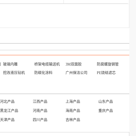
司
玻璃内雕
桥架电缆输送机
3M双面胶
防腐螺旋钢管
挖改液压钻机
防碳化涂料
广州保洁公司
PE烧结滤芯
河北产品
江西产品
上海产品
山东产品
黑龙江产品
河南产品
海南产品
重庆产品
天津产品
四川产品
吉林产品