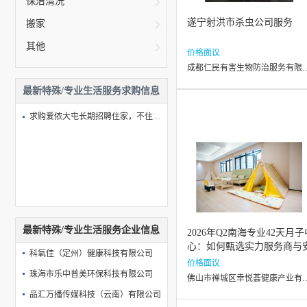
保洁清洗
遂宁射洪市杀虫公司服务
搬家
其他
价格面议
成都仁民有害生物防
最新特殊/专业生活服务求购信息
求购爱侬大屯长期招聘住家，不住家，小时工，钟点工
最新特殊/专业生活服务企业信息
2026年Q2南海专业42天月子
心：如何甄选实力服务商与
科氧佳（定州）健康科技有限公司
心之选
价格面议
珠海市乐中普美环保科技有限公司
佛山市禅城区幸悦荟
品汇万播传媒科技（云南）有限公司