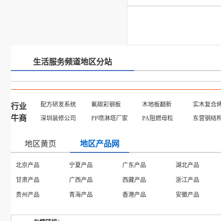
生活服务频道地区分站
配方研发系统
氟碳彩钢板
木地板翻新
实木复合
行业
牛商
深圳装修公司
PP喷淋塔厂家
PA阻燃母粒
东营钢结
地区黄页
地区产品网
北京产品
宁夏产品
广东产品
湖北产品
甘肃产品
广西产品
西藏产品
浙江产品
贵州产品
青海产品
香港产品
安徽产品