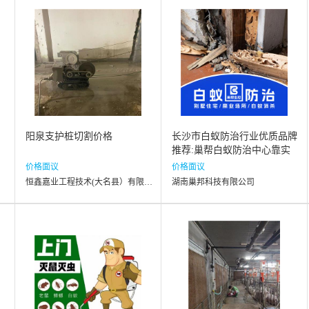
阳泉支护桩切割价格
长沙市白蚁防治行业优质品牌
推荐:巢帮白蚁防治中心靠实
力赢得认可
价格面议
价格面议
恒鑫嘉业工程技术(大名县）有限公司
湖南巢邦科技有限公司