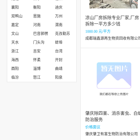
襄阳
衡阳
迪庆
双鸭山
恩施
万州
凉山厂房拆除专业厂家,厂房
拆除一平方多少钱
嘉定
河南
渭南
1000.00 元/平方
文山
巴音郭楞
克孜勒苏
成都瑞鑫源再生物资回收有限公
天水
门头沟
蚌埠
浙江
吉安
台湾
海西
怀柔
开封
酉阳
淄博
曲靖
临汾
怒江
阳泉
肇庆除四害、消杀害虫、白
防治服务
价格面议
肇庆肇卫有害生物防治有限公司