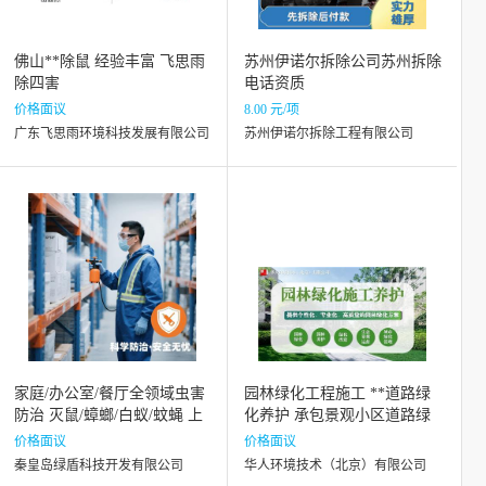
佛山**除鼠 经验丰富 飞思雨
苏州伊诺尔拆除公司苏州拆除
除四害
电话资质
价格面议
8.00 元/项
广东飞思雨环境科技发展有限公司
苏州伊诺尔拆除工程有限公司
家庭/办公室/餐厅全领域虫害
园林绿化工程施工 **道路绿
防治 灭鼠/蟑螂/白蚁/蚊蝇 上
化养护 承包景观小区道路绿
门勘察
化
价格面议
价格面议
秦皇岛绿盾科技开发有限公司
华人环境技术（北京）有限公司