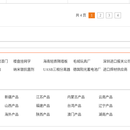
共 4 页
1
2
3
4
烤漆门
楼盘挂网字
海南轻质隔墙板
毛绒玩具厂
深圳进口报关公
构
纳米银抗菌剂
UASB三相分离器
德国阳光蓄电池厂
进口焊材供应商
新疆产品
江苏产品
内蒙古产品
云南产品
山西产品
福建产品
台湾产品
辽宁产品
海外产品
陕西产品
澳门产品
湖南产品